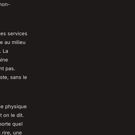
 non-
les services
e au milieu
. La
aine
nt pas.
ste, sans le
nce physique
 on le dit.
porte quel
 rire, une