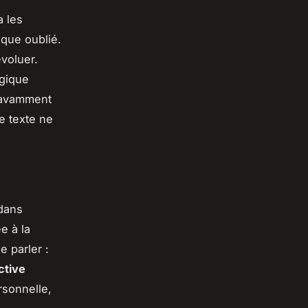
a les
ique oublié.
voluer.
ogique
 savamment
le texte ne
 dans
e à la
 parler :
ctive
sonnelle,