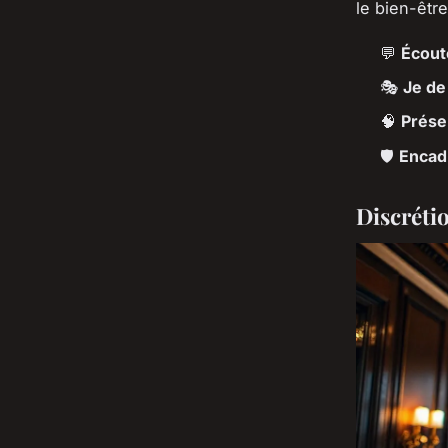
le bien-être
💬
Écout
🎭
Je de 
🧠
Prése
🛡️
Encad
Discréti