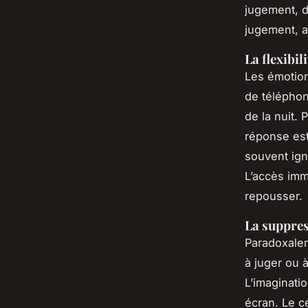
jugement, d
jugement, a
La flexibi
Les émotion
de téléphon
de la nuit. 
réponse est
souvent ign
L’accès imm
repousser.
La suppres
Paradoxalem
à juger ou à
L’imaginatio
écran. Le c