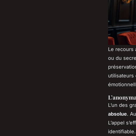
Le recours 
ou du secre
préservatio
utilisateur
émotionnell
L’anonymat
L’un des gr
absolue
. A
L’appel s’e
identifiable