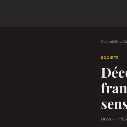
Accueil
›
Sociét
SOCIÉTÉ
Déco
fran
sen
Orion — 11/06