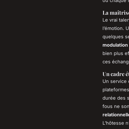
où chaque mo
La maîtris
Le vrai tale
l’émotion. 
quelques s
modulation
bien plus e
ces échang
Un cadre é
Un service 
plateformes
durée des s
fous ne son
relationnell
L’hôtesse n