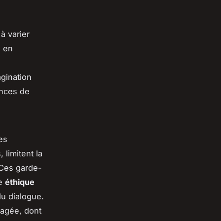
à varier
e en
agination
ances de
es
limitent la
 Ces garde-
ne
éthique
du dialogue.
gagée, dont