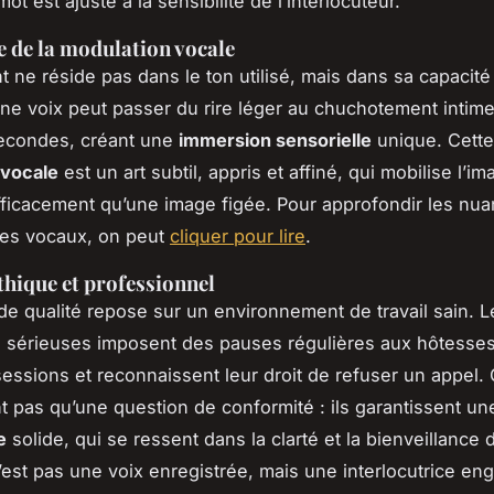
t est ajusté à la sensibilité de l’interlocuteur.
e de la modulation vocale
nt ne réside pas dans le ton utilisé, mais dans sa capacité 
Une voix peut passer du rire léger au chuchotement intim
econdes, créant une
immersion sensorielle
unique. Cette
 vocale
est un art subtil, appris et affiné, qui mobilise l’im
fficacement qu’une image figée. Pour approfondir les nu
es vocaux, on peut
cliquer pour lire
.
thique et professionnel
de qualité repose sur un environnement de travail sain. L
 sérieuses imposent des pauses régulières aux hôtesses, 
essions et reconnaissent leur droit de refuser un appel.
t pas qu’une question de conformité : ils garantissent u
e
solide, qui se ressent dans la clarté et la bienveillance 
’est pas une voix enregistrée, mais une interlocutrice en