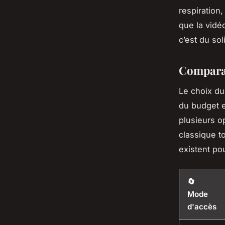
respiration
que la vidé
c’est du sol
Comparat
Le choix du 
du budget e
plusieurs o
classique t
existent pou
🔄
Mode
d'accès