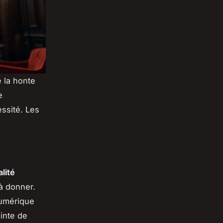
 la honte
e
essité. Les
lité
à donner.
numérique
ainte de