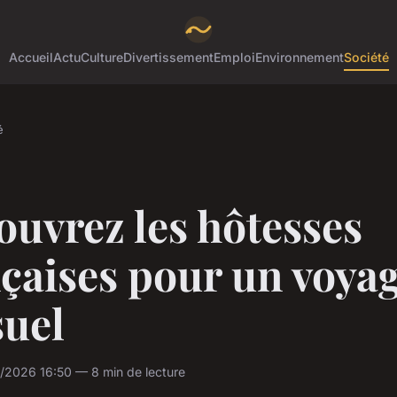
Accueil
Actu
Culture
Divertissement
Emploi
Environnement
Société
é
uvrez les hôtesses
çaises pour un voya
suel
/2026 16:50 — 8 min de lecture