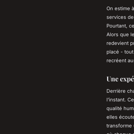
On estime à
services de
Pourtant, c
Alors que l
redevient p
placé - tout
recréent au
Une expé
Derrière cha
l’instant. C
qualité hum
elles écout
transforme