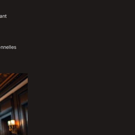
ant
onnelles