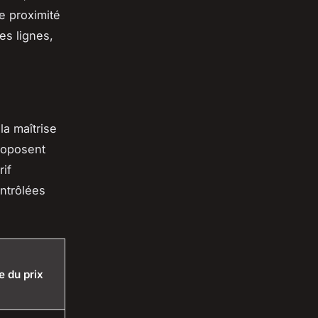
e proximité
es lignes,
la maîtrise
proposent
rif
ontrôlées
e du prix