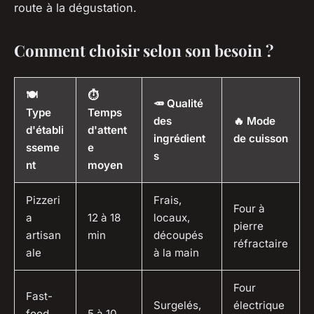
route à la dégustation.
Comment choisir selon son besoin ?
🍽️
⏱️
🥕 Qualité
Type
Temps
des
🔥 Mode
d'établi
d'attent
ingrédient
de cuisson
sseme
e
s
nt
moyen
Pizzeri
Frais,
Four à
a
12 à 18
locaux,
pierre
artisan
min
découpés
réfractaire
ale
à la main
Four
Fast-
Surgelés,
électrique
food
5 à 10